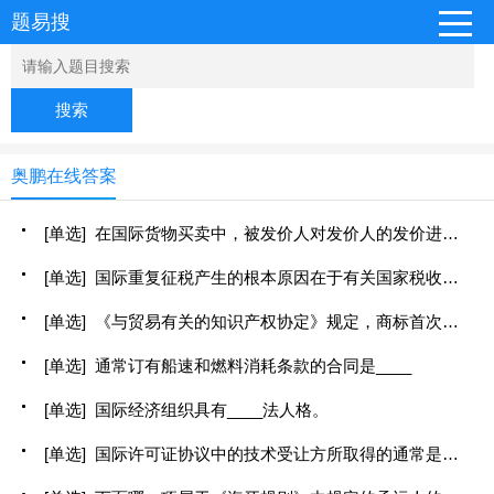
题易搜
搜索
奥鹏在线答案
[单选] 在国际货物买卖中，被发价人对发价人的发价进行了非实质性的改动，发价人应当在不过分迟延的期间通知被发价人表示反对，否则，被发价人的答复（ ）
[单选] 国际重复征税产生的根本原因在于有关国家税收管辖权的重叠冲突，而导致国际重复征税普遍存在的原因是( )。
[单选] 《与贸易有关的知识产权协定》规定，商标首次注册和每一次续展注册的保护期限不得短于（ ）年
[单选] 通常订有船速和燃料消耗条款的合同是____
[单选] 国际经济组织具有____法人格。
[单选] 国际许可证协议中的技术受让方所取得的通常是技术知识的什么权利？