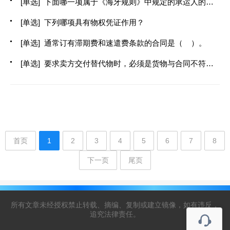
[单选] 下面哪一项属于《海牙规则》中规定的承运人的过失免责：( )
[单选] 下列哪项具有物权凭证作用？
[单选] 通常订有滞期费和速遣费条款的合同是（ ）。
[单选] 要求卖方交付替代物时，必须是货物与合同不符的程度达到____。
首页
1
2
3
4
5
6
7
8
下一页
尾页
所有文章未经授权禁止转载、摘编、复制或建立镜像，如有违反，
追究法律责任。