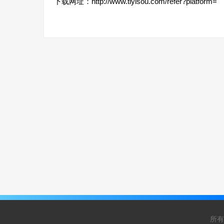
下载网址：
http://www.tiyisou.com/refer?platform=
所有